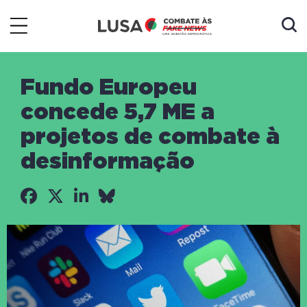
Fundo Europeu
concede 5,7 ME a
projetos de combate à
desinformação