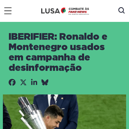
IBERIFIER: Ronaldo e
Montenegro usados
em campanha de
desinformação