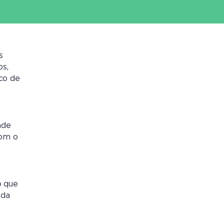
s
os,
co de
ade
com o
o que
 da