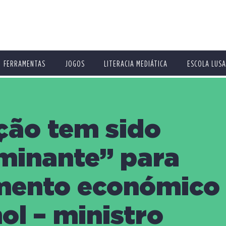
FERRAMENTAS
JOGOS
LITERACIA MEDIÁTICA
ESCOLA LUSA
ção tem sido
minante” para
mento económico
ol – ministro