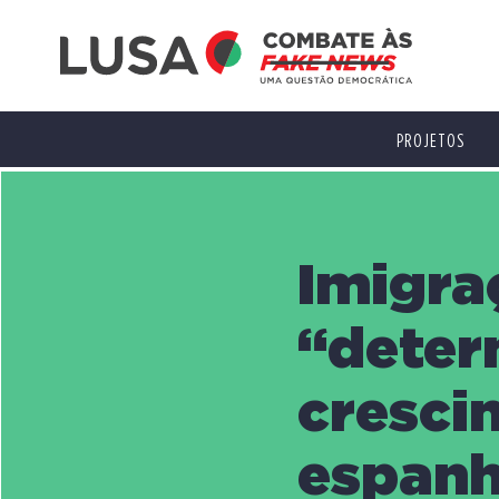
PROJETOS
Imigra
“deter
cresci
espanh