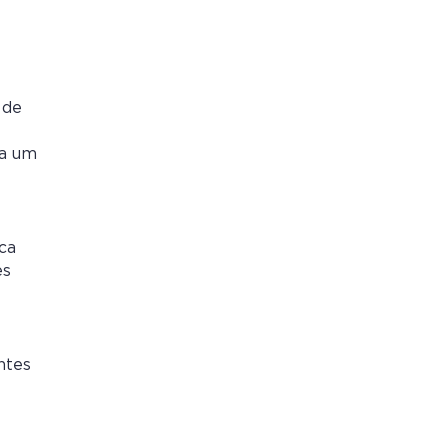
 de
ta um
ca
es
ntes