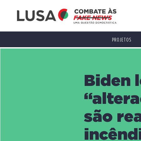
PROJETOS
Biden 
“alter
são re
incênd