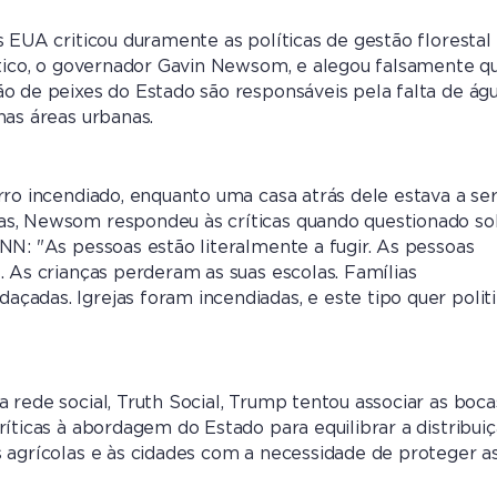
s EUA criticou duramente as políticas de gestão florestal
ítico, o governador Gavin Newsom, e alegou falsamente q
o de peixes do Estado são responsáveis pela falta de ág
nas áreas urbanas.
rro incendiado, enquanto uma casa atrás dele estava a se
s, Newsom respondeu às críticas quando questionado so
NN: "As pessoas estão literalmente a fugir. As pessoas
. As crianças perderam as suas escolas. Famílias
adas. Igrejas foram incendiadas, e este tipo quer politi
 rede social, Truth Social, Trump tentou associar as boca
ríticas à abordagem do Estado para equilibrar a distribui
 agrícolas e às cidades com a necessidade de proteger a