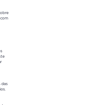
sobre
r com
s
os
ste
ar
 das
os.