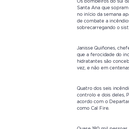
Os bombeiros do sul da
Santa Ana que sopram 
no início da semana ap
de combate a incêndios
sobrecarregando o sist
Janisse Quiñones, che
que a ferocidade do in
hidratantes são conce
vez, e não em centenas
Quatro dos seis incênd
controlo e dois deles,
acordo com o Departam
como Cal Fire.
Quase 180 mil pessoas