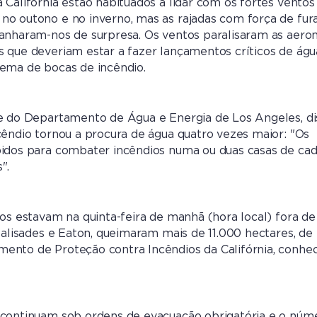
 Califórnia estão habituados a lidar com os fortes ventos
no outono e no inverno, mas as rajadas com força de fur
anharam-nos de surpresa. Os ventos paralisaram as aero
 que deveriam estar a fazer lançamentos críticos de águ
ema de bocas de incêndio.
fe do Departamento de Água e Energia de Los Angeles, di
cêndio tornou a procura de água quatro vezes maior: "Os
bidos para combater incêndios numa ou duas casas de ca
".
ios estavam na quinta-feira de manhã (hora local) fora de
 Palisades e Eaton, queimaram mais de 11.000 hectares, de
ento de Proteção contra Incêndios da Califórnia, conhe
 continuam sob ordens de evacuação obrigatória e o núm