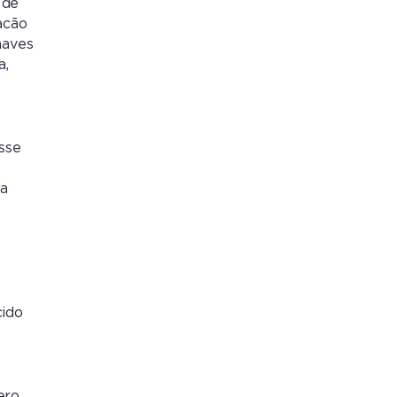
 de
acão
naves
a,
sse
da
cido
ero