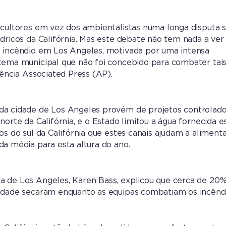
icultores em vez dos ambientalistas numa longa disputa 
ídricos da Califórnia. Mas este debate não tem nada a ve
e incêndio em Los Angeles, motivada por uma intensa
tema municipal que não foi concebido para combater tai
gência Associated Press (AP).
da cidade de Los Angeles provém de projetos controlad
norte da Califórnia, e o Estado limitou a água fornecida e
os do sul da Califórnia que estes canais ajudam a aliment
da média para esta altura do ano.
a de Los Angeles, Karen Bass, explicou que cerca de 20%
cidade secaram enquanto as equipas combatiam os incêndi