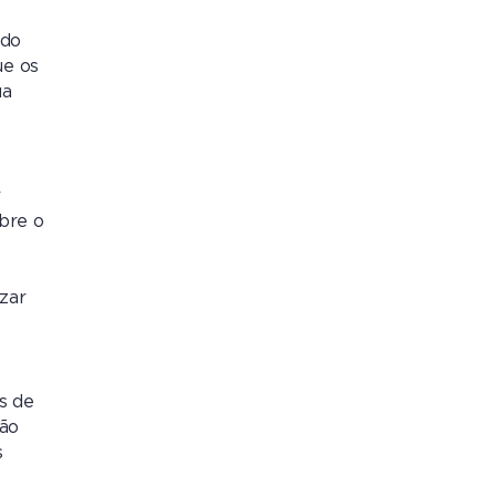
 do
ue os
ua
r
bre o
zar
s de
ção
s