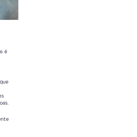
as é
 que
es
oas.
ente