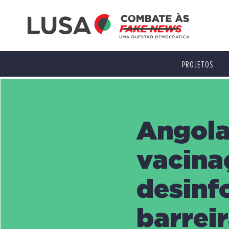
PROJETOS
Angola
vacina
desinf
barrei