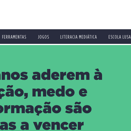
FERRAMENTAS
JOGOS
LITERACIA MEDIÁTICA
ESCOLA LUSA
nos aderem à
ção, medo e
ormação são
ras a vencer