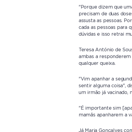
"Porque dizem que uma
precisam de duas doses
assusta as pessoas. Po
cada as pessoas para q
dúvidas e isso retrai mu
Teresa António de Sous
ambas a responderem à
qualquer queixa.
"Vim apanhar a segunda
sentir alguma coisa", 
um irmão já vacinado,
"É importante sim [apa
mamãs apanharem a vac
Já Maria Gonçalves con