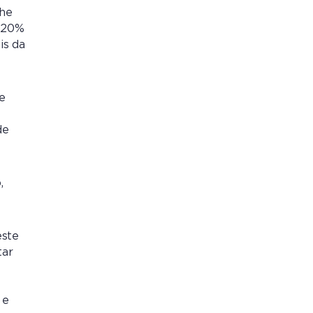
che
e 20%
is da
e
l
de
,
este
tar
 e