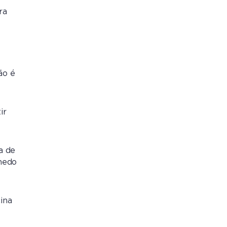
ra
ão é
ir
a de
 medo
ina