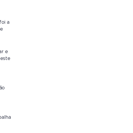
oi a
de
ar e
neste
não
balha