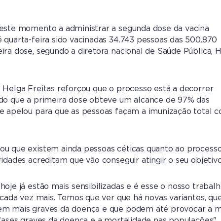
neste momento a administrar a segunda dose da vacina
 quarta-feira sido vacinadas 34.743 pessoas das 500.870
ira dose, segundo a diretora nacional de Saúde Pública, 
 Helga Freitas reforçou que o processo está a decorrer
ndo que a primeira dose obteve um alcance de 97% das
e apelou para que as pessoas façam a imunização total 
ou que existem ainda pessoas céticas quanto ao process
idades acreditam que vão conseguir atingir o seu objetivo
oje já estão mais sensibilizadas e é esse o nosso trabalh
s cada vez mais. Temos que ver que há novas variantes, qu
em mais graves da doença e que podem até provocar a 
 fases graves da doença e a mortalidade nas populações",