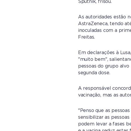
Sputnik, frisou.
As autoridades estão 
AstraZeneca, tendo até
inoculadas com a prime
Freitas.
Em declarações à Lusa,
"muito bem", salienta
pessoas do grupo alvo 
segunda dose.
A responsável concord
vacinação, mas as autor
"Penso que as pessoas h
sensibilizar as pessoa
podem levar a fases b
e a vacina reduz estas