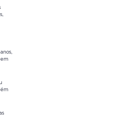
s
s,
anos,
 sem
u
mbém
as