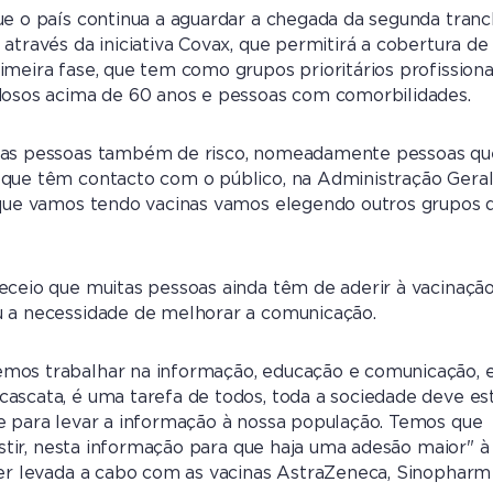
ue o país continua a aguardar a chegada da segunda tran
 através da iniciativa Covax, que permitirá a cobertura d
imeira fase, que tem como grupos prioritários profissiona
dosos acima de 60 anos e pessoas com comorbilidades.
ras pessoas também de risco, nomeadamente pessoas qu
 que têm contacto com o público, na Administração Gera
 que vamos tendo vacinas vamos elegendo outros grupos 
eceio que muitas pessoas ainda têm de aderir à vacinação
u a necessidade de melhorar a comunicação.
mos trabalhar na informação, educação e comunicação, 
ascata, é uma tarefa de todos, toda a sociedade deve es
e para levar a informação à nossa população. Temos que
sistir, nesta informação para que haja uma adesão maior" à
ser levada a cabo com as vacinas AstraZeneca, Sinopharm