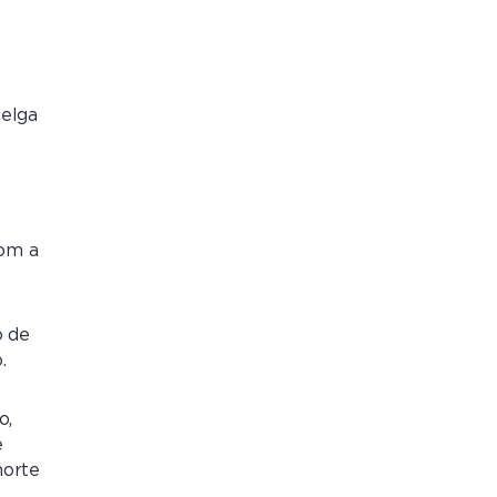
Helga
com a
o de
.
o,
e
morte