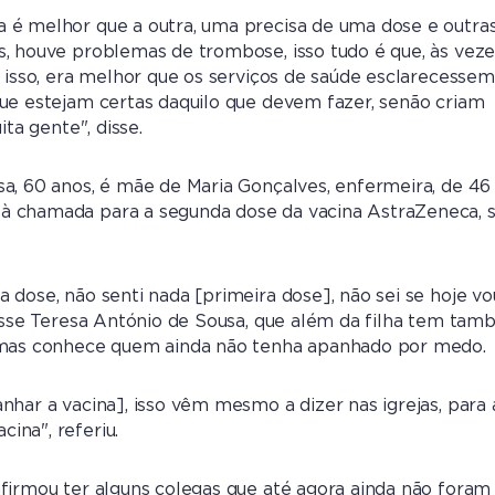
 é melhor que a outra, uma precisa de uma dose e outra
, houve problemas de trombose, isso tudo é que, às veze
r isso, era melhor que os serviços de saúde esclarecessem
ue estejam certas daquilo que devem fazer, senão criam
ita gente", disse.
a, 60 anos, é mãe de Maria Gonçalves, enfermeira, de 46 
 chamada para a segunda dose da vacina AstraZeneca,
 dose, não senti nada [primeira dose], não sei se hoje vo
disse Teresa António de Sousa, que além da filha tem ta
 mas conhece quem ainda não tenha apanhado por medo.
nhar a vacina], isso vêm mesmo a dizer nas igrejas, para 
ina", referiu.
firmou ter alguns colegas que até agora ainda não foram