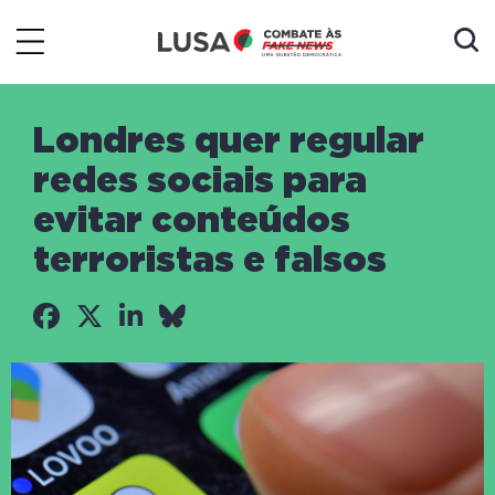
Londres quer regular
redes sociais para
evitar conteúdos
terroristas e falsos